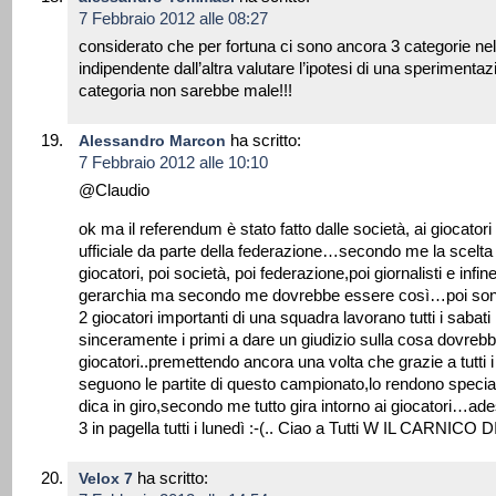
7 Febbraio 2012 alle 08:27
considerato che per fortuna ci sono ancora 3 categorie ne
indipendente dall’altra valutare l’ipotesi di una sperimenta
categoria non sarebbe male!!!
ha scritto:
Alessandro Marcon
7 Febbraio 2012 alle 10:10
@Claudio
ok ma il referendum è stato fatto dalle società, ai giocatori
ufficiale da parte della federazione…secondo me la scelta
giocatori, poi società, poi federazione,poi giornalisti e infi
gerarchia ma secondo me dovrebbe essere così…poi sono 
2 giocatori importanti di una squadra lavorano tutti i sabat
sinceramente i primi a dare un giudizio sulla cosa dovrebb
giocatori..premettendo ancora una volta che grazie a tutti i g
seguono le partite di questo campionato,lo rendono special
dica in giro,secondo me tutto gira intorno ai giocatori…ade
3 in pagella tutti i lunedì :-(.. Ciao a Tutti W IL CARNIC
ha scritto:
Velox 7