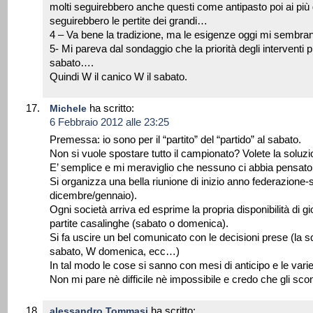
molti seguirebbero anche questi come antipasto poi ai più 
seguirebbero le pertite dei grandi…
4 – Va bene la tradizione, ma le esigenze oggi mi sembr
5- Mi pareva dal sondaggio che la priorità degli interventi 
sabato….
Quindi W il canico W il sabato.
ha scritto:
Michele
6 Febbraio 2012 alle 23:25
Premessa: io sono per il “partito” del “partido” al sabato.
Non si vuole spostare tutto il campionato? Volete la soluzi
E’ semplice e mi meraviglio che nessuno ci abbia pensato
Si organizza una bella riunione di inizio anno federazione-s
dicembre/gennaio).
Ogni società arriva ed esprime la propria disponibilità di gi
partite casalinghe (sabato o domenica).
Si fa uscire un bel comunicato con le decisioni prese (la 
sabato, W domenica, ecc…)
In tal modo le cose si sanno con mesi di anticipo e le var
Non mi pare nè difficile nè impossibile e credo che gli sc
ha scritto:
alessandro Tommasi