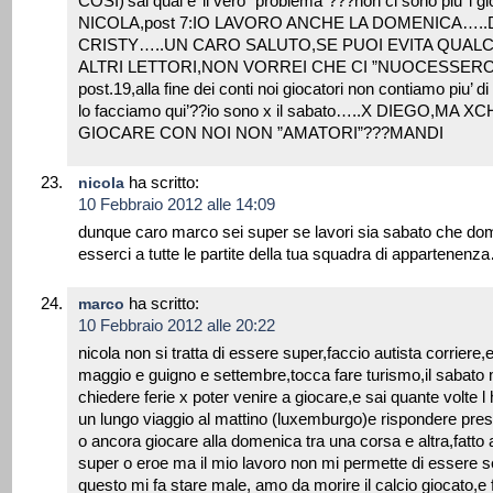
COSI)’sai qual e’ il vero ”problema”???non ci sono piu’ i gio
NICOLA,post 7:IO LAVORO ANCHE LA DOMENICA….
CRISTY…..UN CARO SALUTO,SE PUOI EVITA QUAL
ALTRI LETTORI,NON VORREI CHE CI ”NUOCESSERO
post.19,alla fine dei conti noi giocatori non contiamo piu’ 
lo facciamo qui’??io sono x il sabato…..X DIEGO,MA 
GIOCARE CON NOI NON ”AMATORI”???MANDI
ha scritto:
nicola
10 Febbraio 2012 alle 14:09
dunque caro marco sei super se lavori sia sabato che dom
esserci a tutte le partite della tua squadra di appartene
ha scritto:
marco
10 Febbraio 2012 alle 20:22
nicola non si tratta di essere super,faccio autista corrier
maggio e guigno e settembre,tocca fare turismo,il sabato 
chiedere ferie x poter venire a giocare,e sai quante volte l 
un lungo viaggio al mattino (luxemburgo)e rispondere prese
o ancora giocare alla domenica tra una corsa e altra,fatto
super o eroe ma il mio lavoro non mi permette di essere s
questo mi fa stare male, amo da morire il calcio giocato,e 