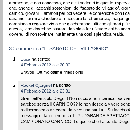
ammesso, e non concesso, che ci si addentri in questo impervi
che, anche gli accaniti sostenitori del “sabato del villaggio”, gi
carnico, giovanili, amatori per poi vedere le domeniche con i c
saranno i primi a chiedere di innescare la retromarcia, magari gr
campionato regolare visto che giocheranno tutti con gli orari più 
questa, che dovrebbe bastare da sola a far riflettere chi ha ancora
dovere, di non rovinare inutilmente una così splendida realtà.
30 commenti a “IL SABATO DEL VILLAGGIO”
ha scritto:
Luca
4 Febbraio 2012 alle 20:30
Bravo!!! Ottimo ottime riflessioni!!!!
ha scritto:
Rockel Cjargnel
4 Febbraio 2012 alle 23:31
Gran bell’articolo Diego!!! Non uccidiamo il carnico, salvi
sarebbe senza il CARNICO?? Io non riesco a vivere senza
radiocronaca o a vedere dal vivo una partita…Su faceboo
messaggio, tanto tempo fa: IL PIU’ GRANDE SPETTAC
CAMPIONATO CARNICO!!! e quello che ha scritto Diego r