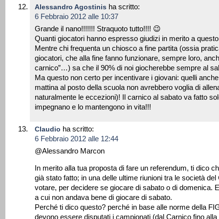
ha scritto:
Alessandro Agostinis
6 Febbraio 2012 alle 10:37
Grande il nano!!!!!!! Straquoto tutto!!!! 😉
Quanti giocatori hanno espresso giudizi in merito a que
Mentre chi frequenta un chiosco a fine partita (ossia prat
giocatori, che alla fine fanno funzionare, sempre loro, anc
carnico”…) sa che il 90% di noi giocherebbe sempre al sa
Ma questo non certo per incentivare i giovani: quelli anche 
mattina al posto della scuola non avrebbero voglia di alle
naturalmente le eccezioni)! Il carnico al sabato va fatto so
impegnano e lo mantengono in vita!!!
ha scritto:
Claudio
6 Febbraio 2012 alle 12:44
@Alessandro Marcon
In merito alla tua proposta di fare un referendum, ti dico ch
già stato fatto; in una delle ultime riunioni tra le società de
votare, per decidere se giocare di sabato o di domenica. 
a cui non andava bene di giocare di sabato.
Perché ti dico questo? perché in base alle norme della FIG
devono essere disputati i campionati (dal Carnico fino all