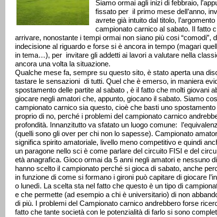
Siamo ormai agli inizi di febbraio, l’ap
fissato per il primo mese dell’anno, i
avrete già intuito dal titolo, l’argomen
campionato carnico al sabato. Il fatto 
arrivare, nonostante i tempi ormai non siano più cosi “comodi”, de
indecisione al riguardo e forse si è ancora in tempo (magari quell
in tema…), per invitare gli addetti ai lavori a valutare nella class
ancora una volta la situazione.
Qualche mese fa, sempre su questo sito, è stato aperta una dis
tastare le sensazioni di tutti. Quel che è emerso, in maniera evide
spostamento delle partite al sabato , è il fatto che molti giovani
giocare negli amatori che, appunto, giocano il sabato. Siamo così
campionato carnico sia questo, cioè che basti uno spostamento d
proprio di no, perché i problemi del campionato carnico andrebber
profondità. Innanzitutto va sfatato un luogo comune: l’equivalenz
(quelli sono gli over per chi non lo sapesse). Campionato amatori
significa spirito amatoriale, livello meno competitivo e quindi a
un paragone nello sci è come parlare del circuito FISI e del circ
età anagrafica. Gioco ormai da 5 anni negli amatori e nessuno d
hanno scelto il campionato perché si gioca di sabato, anche perch
in funzione di come si formano i gironi può capitare di giocare l’i
o lunedì. La scelta sta nel fatto che questo è un tipo di campion
e che permette (ad esempio a chi è universitario) di non abbando
di più.
I problemi del Campionato carnico andrebbero forse ricerc
fatto che tante società con le potenzialità di farlo si sono compl