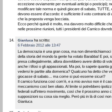
eccezione ovviamente per eventuali anticipi o posticipi); 
modificare tale norma e quindi giocare di sabato, TUTTE,
devono essere d’accordo: è sufficiente il voto contrario di 
che la proposta venga bocciata.
Ecco perché quindi è molto, ma davvero molto difficile che a
nelle prossime riunioni, tutti i presidenti del Carnico dovr
ha scritto:
Gianluca
6 Febbraio 2012 alle 13:47
La democrazia è una gran cosa, ma non dimentichiamoci 
della storia del mondo la gente ha votato Barabba! E poi,
presa collegialmente, allora dovrebbero avere diritto di vo
anche i tifosi o gli appassionati. Ma poi, lo sapete quanta
vedersi le partite alla domenica? Qualcuno ha detto che v
giocasse di sabato… ma come si può esserne sicuri?
Il carnico funziona così com’è, e a mio avviso non è il ca
meccanismo così ben oliato. Al limite si potrebbero ipotizza
federali sull’intero movimento, così che il prossimo anno ci
supposizioni su cosa sia meglio. Però più in là di così non
Gianluca