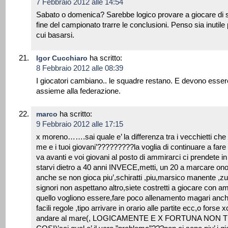
7 Febbraio 2012 alle 14:54
Sabato o domenica? Sarebbe logico provare a giocare di s
fine del campionato trarre le conclusioni. Penso sia inutile
cui basarsi.
ha scritto:
Igor Cucchiaro
8 Febbraio 2012 alle 08:39
I giocatori cambiano.. le squadre restano. E devono esser
assieme alla federazione.
ha scritto:
marco
9 Febbraio 2012 alle 17:15
x moreno…….sai quale e’ la differenza tra i vecchietti che h
me e i tuoi giovani’?????????la voglia di continuare a fare s
va avanti e voi giovani al posto di ammirarci ci prendete in
starvi dietro a 40 anni INVECE,metti, un 20 a marcare onor
anche se non gioca piu’,schiratti ,piu,marsico manente ,zu
signori non aspettano altro,siete costretti a giocare con ama
quello vogliono essere,fare poco allenamento magari anche
facili regole ,tipo arrivare in orario alle partite ecc,o fors
andare al mare(, LOGICAMENTE E X FORTUNA NON T