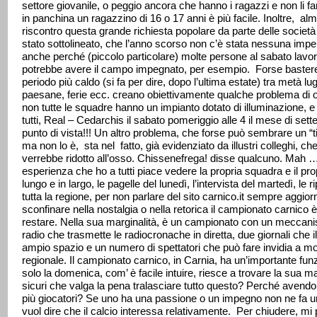
settore giovanile, o peggio ancora che hanno i ragazzi e non li 
in panchina un ragazzino di 16 o 17 anni è più facile. Inoltre, 
riscontro questa grande richiesta popolare da parte delle società 
stato sottolineato, che l’anno scorso non c’è stata nessuna impenn
anche perché (piccolo particolare) molte persone al sabato lavora
potrebbe avere il campo impegnato, per esempio. Forse bastereb
periodo più caldo (si fa per dire, dopo l’ultima estate) tra metà l
paesane, ferie ecc. creano obiettivamente qualche problema di 
non tutte le squadre hanno un impianto dotato di illuminazione, 
tutti, Real – Cedarchis il sabato pomeriggio alle 4 il mese di sett
punto di vista!!! Un altro problema, che forse può sembrare un “ti
ma non lo è, sta nel fatto, già evidenziato da illustri colleghi, che
verrebbe ridotto all’osso. Chissenefrega! disse qualcuno. Mah … 
esperienza che ho a tutti piace vedere la propria squadra e il 
lungo e in largo, le pagelle del lunedì, l’intervista del martedì, l
tutta la regione, per non parlare del sito carnico.it sempre aggi
sconfinare nella nostalgia o nella retorica il campionato carnico
restare. Nella sua marginalità, è un campionato con un meccani
radio che trasmette le radiocronache in diretta, due giornali che i
ampio spazio e un numero di spettatori che può fare invidia a mol
regionale. Il campionato carnico, in Carnia, ha un’importante fun
solo la domenica, com’ è facile intuire, riesce a trovare la su
sicuri che valga la pena tralasciare tutto questo? Perché avendo
più giocatori? Se uno ha una passione o un impegno non ne fa una
vuol dire che il calcio interessa relativamente. Per chiudere, mi