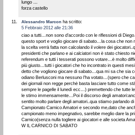
lungo …
forza castello
ha scritto:
Alessandro Marcon
5 Febbraio 2012 alle 21:36
ciao a tutti…non sono d’accordo con le riflessioni di Dieg
questo sport e voglio giocare di sabato…la cosa che non 
la scelta verrà fatta non calcolando il volere dei giocatori..q
presidenti che parlano e ai calciatori non è stato chiesto 
referendum e tutti i tesserati possono votare…è molto di
più giusto…tutti i giocatori che ho incontrato in questi mesi
detto che vogliono giocare di sabato…qua mi sa che sia come
odiano Berlusconi ma nessuno l’ha votato…(spero che capi
dei giornali non regge perchè basta lasciare tutto come stà
sempre le pagelle il lunedì ecc…) premettendo che tutte le
le stimo immensamente…Poi il discorso degli amatori:anche
sentito molto parlare degli amatori..qua stiamo parlando 
Campionato Carnico Amatori e secondo me,dato che anche
campionato meno impegnativo, sarebbe meglio dare la pri
Carnico(senza nulla togliere ai giocatori e alle societa Amat
W IL CARNICO DI SABATO