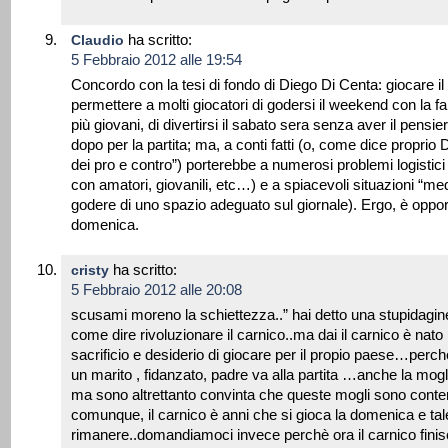
ha scritto:
Claudio
5 Febbraio 2012 alle 19:54
Concordo con la tesi di fondo di Diego Di Centa: giocare i
permettere a molti giocatori di godersi il weekend con la fa
più giovani, di divertirsi il sabato sera senza aver il pensie
dopo per la partita; ma, a conti fatti (o, come dice proprio 
dei pro e contro”) porterebbe a numerosi problemi logisti
con amatori, giovanili, etc…) e a spiacevoli situazioni “medi
godere di uno spazio adeguato sul giornale). Ergo, è oppor
domenica.
ha scritto:
cristy
5 Febbraio 2012 alle 20:08
scusami moreno la schiettezza..” hai detto una stupidagin
come dire rivoluzionare il carnico..ma dai il carnico è nato 
sacrificio e desiderio di giocare per il propio paese…perc
un marito , fidanzato, padre va alla partita …anche la mog
ma sono altrettanto convinta che queste mogli sono cont
comunque, il carnico è anni che si gioca la domenica e ta
rimanere..domandiamoci invece perchè ora il carnico finisc