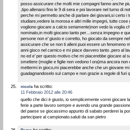
posso assicurare che molti mie compagni fanno anche piu 
,tipo allenarsi fino le 9 di sera e poi lavorare nel turno di no
perche mi permetto anche di parlare dei giovani,si certo 
studiare,vedere la morosa e altri mille impegni, tutte cose g
vogliono giocare a calcio seriamente)non vedo la voglia che 
nominato,in molti giocano tanto per…senza impegno e que
persone non e’ giusto e corretto, ho giocato da sempre nel
assicurare che se non ti alleni puoi essere un fenomeno m
anni gioco nel carnico e mi piace davvero tanto ,pero al la
no ed e’ per questo motivo che mi piacerebbe giocare al s
smettere (moglie e figlie non vedono l ora)ma ancora non c
mettermi in gioco,mi piacerebbe anche che un giovane mi 
guadagnandoselo sul campo e non grazie a regole di furi 
ha scritto:
nicola
11 Febbraio 2012 alle 20:46
quello che dici è giusto, io semplicemente vorrei giocare 
ferie a parte lavoro sempre e avendo una grande passione 
del paese se giocassimo appunto di sabato perderei la poss
partecipare al campionato.saluti da san pietro
ha scritto: