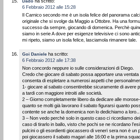
ha scritto:
Dado
6 Febbraio 2012 alle 15:28
Il Carnico secondo me è un isola felice del panorama calc
originale che si svolge da Maggio a Ottobre. Ha una form
successo da sempre, giocando di domenica. Perchè quin
siamo in serie A dove per esigenze televisive ci sono antici
mi ripeto, siamo un isola felice, lasciamola rimanere tale.
ha scritto:
Goi Daniele
6 Febbraio 2012 alle 17:38
Non concordo neppure io sulle considerazioni di Diego.
Credo che giocare di sabato possa apportare una ventata 
consenta di espletare a numerosi aspetti che personalment
1- giocare al sabato consentirebbe sicuramente di avere pi
a tardi con maggiore introiti alle società.
2 – Giorno completamente libero da dedicare alle morose-f
quanto se molti già lavorano il sabato figurarsi quanto po
contente se anche la domenica non lo dedichiamo a loro
3 – Non vedo perchè solo in questo caso ci ricordiamo dei s
caso di tirarlo in ballo, visto che pochi se ne ricordano l’
pulcini o gli esordienti giocassero di venerì sera non è 
poi giocassero il sabato magari alle 16:00 e la prima squa