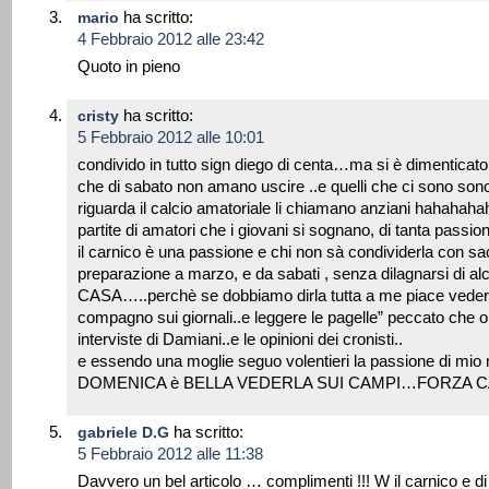
ha scritto:
mario
4 Febbraio 2012 alle 23:42
Quoto in pieno
ha scritto:
cristy
5 Febbraio 2012 alle 10:01
condivido in tutto sign diego di centa…ma si è dimenticato u
che di sabato non amano uscire ..e quelli che ci sono son
riguarda il calcio amatoriale li chiamano anziani hahahahah
partite di amatori che i giovani si sognano, di tanta passi
il carnico è una passione e chi non sà condividerla con sac
preparazione a marzo, e da sabati , senza dilagnarsi di
CASA…..perchè se dobbiamo dirla tutta a me piace vedere 
compagno sui giornali..e leggere le pagelle” peccato che 
interviste di Damiani..e le opinioni dei cronisti..
e essendo una moglie seguo volentieri la passione di m
DOMENICA è BELLA VEDERLA SUI CAMPI…FORZA 
ha scritto:
gabriele D.G
5 Febbraio 2012 alle 11:38
Davvero un bel articolo … complimenti !!! W il carnico e di