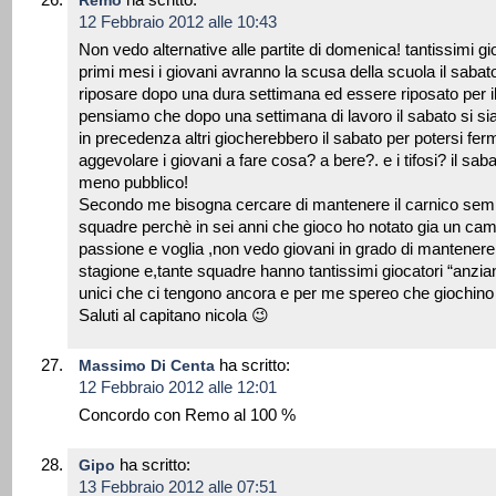
Remo
12 Febbraio 2012 alle 10:43
Non vedo alternative alle partite di domenica! tantissimi gi
primi mesi i giovani avranno la scusa della scuola il sabat
riposare dopo una dura settimana ed essere riposato per il 
pensiamo che dopo una settimana di lavoro il sabato si si
in precedenza altri giocherebbero il sabato per potersi fe
aggevolare i giovani a fare cosa? a bere?. e i tifosi? il s
meno pubblico!
Secondo me bisogna cercare di mantenere il carnico sem
squadre perchè in sei anni che gioco ho notato gia un c
passione e voglia ,non vedo giovani in grado di mantene
stagione e,tante squadre hanno tantissimi giocatori “anzia
unici che ci tengono ancora e per me spereo che giochin
Saluti al capitano nicola 😉
ha scritto:
Massimo Di Centa
12 Febbraio 2012 alle 12:01
Concordo con Remo al 100 %
ha scritto:
Gipo
13 Febbraio 2012 alle 07:51